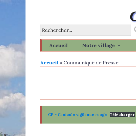
Skip
to
content
Accueil
Notre village
Accueil
»
Communiqué de Presse
CP – Canicule vigilance rouge
Télécharger