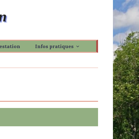
n
estation
Infos pratiques