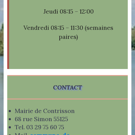
Jeudi 08:15 – 12:00
Vendredi 08:15 – 11:30 (semaines
paires)
CONTACT
Mairie de Contrisson
68 rue Simon 55125
Tel. 03 29 75 60 75