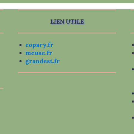
LIEN UTILE
copary.fr
meuse.fr
grandest.fr