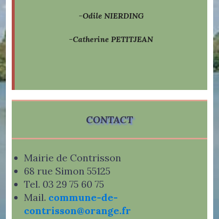
-Odile NIERDING
-Catherine PETITJEAN
CONTACT
Mairie de Contrisson
68 rue Simon 55125
Tel. 03 29 75 60 75
Mail.
commune-de-
contrisson@orange.fr