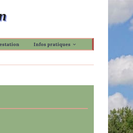
n
estation
Infos pratiques