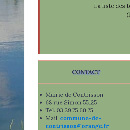
La liste des 
(
CONTACT
Mairie de Contrisson
68 rue Simon 55125
Tel. 03 29 75 60 75
Mail.
commune-de-
contrisson@orange.fr