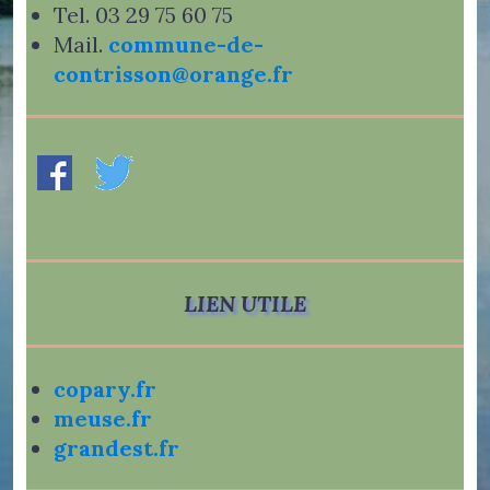
Tel. 03 29 75 60 75
Mail.
commune-de-
contrisson@orange.fr
LIEN UTILE
copary.fr
meuse.fr
grandest.fr