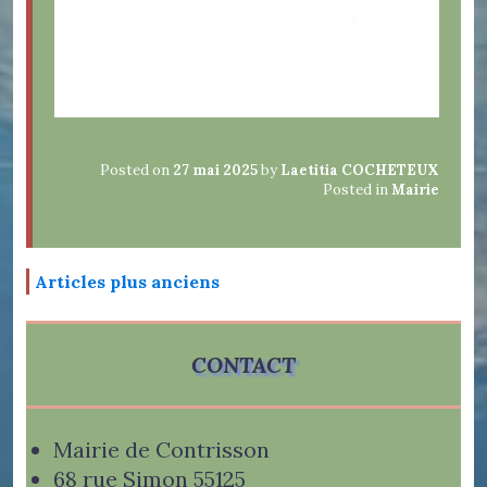
Posted on
27 mai 2025
by
Laetitia COCHETEUX
Posted in
Mairie
Navigation
Articles plus anciens
des
articles
CONTACT
Mairie de Contrisson
68 rue Simon 55125