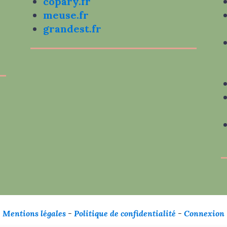
copary.fr
meuse.fr
grandest.fr
Mentions légales
-
Politique de confidentialité
-
Connexion