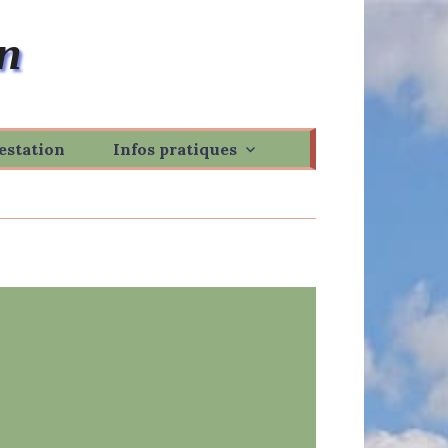
n
estation
Infos pratiques