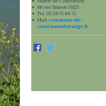
Mairie de Contrisson
68 rue Simon 55125
Tel. 03 29 75 60 75
Mail.
commune-de-
contrisson@orange.fr