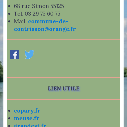
68 rue Simon 55125
Tel. 03 29 75 60 75
Mail.
commune-de-
contrisson@orange.fr
LIEN UTILE
copary.fr
meuse.fr
grandest.fr