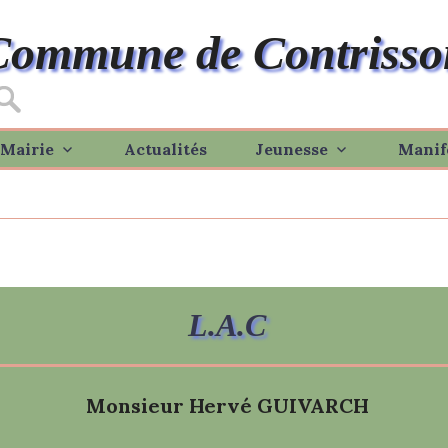
Commune de Contrisso
Mairie
Actualités
Jeunesse
Manif
L.A.C
Monsieur Hervé GUIVARCH