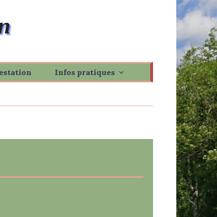
n
estation
Infos pratiques