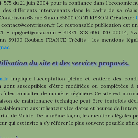
004-575 du 21 juin 2004 pour la confiance dans l’économie nu
é des différents intervenants dans le cadre de sa réalis
 Contrisson 68 rue Simon 55800 CONTRISSON
Créateur
:
– contact@contrisson.fr Le responsable publication est 
T – cpiguet@msn.com – SIRET 818 696 320 00014, Yvan Q
n 59100 Roubaix FRANCE Crédits : les mentions légal
gnac
lisation du site et des services proposés.
n.fr
implique l’acceptation pleine et entière des condit
ion sont susceptibles d’être modifiées ou complétées à 
s à les consulter de manière régulière. Ce site est nor
 raison de maintenance technique peut être toutefois d
lablement aux utilisateurs les dates et heures de l’interv
riat de Mairie. De la même façon, les mentions légales p
eur qui est invité à s’y référer le plus souvent possible afi