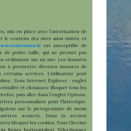
s, mis en place avec l’autorisation de
e contenu des sites ainsi visités, et
ww.contrisson.fr
est susceptible de
ier de petite taille, qui ne permet pas
d’un ordinateur sur un site. Les données
ation à permettre diverses mesures de
 certains services. L’utilisateur peut
okies : Sous Internet Explorer : onglet
ntialité et choisissez Bloquer tous les
irefox, puis aller dans l’onglet Options.
mètres personnalisés pour l’historique.
navigateur sur le pictogramme de menu
ramètres avancés. Dans la section
pouvez bloquer les cookies. Sous Chrome
s lignes horizontales). Sélectionnez