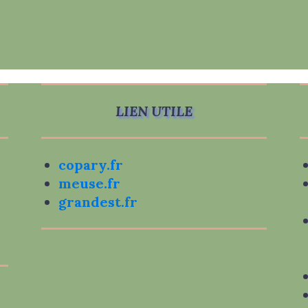
LIEN UTILE
copary.fr
meuse.fr
grandest.fr