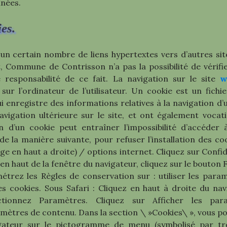
nnées.
es.
un certain nombre de liens hypertextes vers d’autres site
mmune de Contrisson n’a pas la possibilité de vérifier l
esponsabilité de ce fait. La navigation sur le site
w
 sur l’ordinateur de l’utilisateur. Un cookie est un fich
s qui enregistre des informations relatives à la navigation 
 navigation ultérieure sur le site, et ont également voc
on d’un cookie peut entraîner l’impossibilité d’accéder à
e la manière suivante, pour refuser l’installation des co
 en haut a droite) / options internet. Cliquez sur Confide
 en haut de la fenêtre du navigateur, cliquez sur le bouton F
métrez les Règles de conservation sur : utiliser les para
es cookies. Sous Safari : Cliquez en haut à droite du 
ctionnez Paramètres. Cliquez sur Afficher les pa
ramètres de contenu. Dans la section \ »Cookies\ », vous 
gateur sur le pictogramme de menu (symbolisé par troi