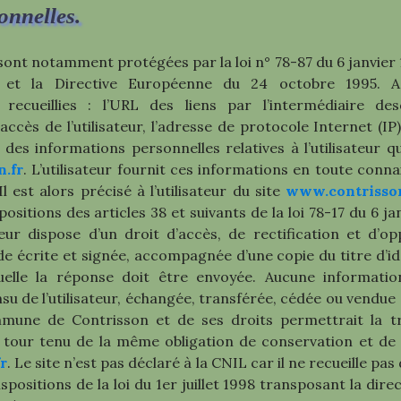
onnelles.
ont notamment protégées par la loi n° 78-87 du 6 janvier 1
 et la Directive Européenne du 24 octobre 1995. A l
recueillies : l’URL des liens par l’intermédiaire des
’accès de l’utilisateur, l’adresse de protocole Internet (IP
s informations personnelles relatives à l’utilisateur qu
.fr
. L’utilisateur fournit ces informations en toute conn
 est alors précisé à l’utilisateur du site
www.contrisson
tions des articles 38 et suivants de la loi 78-17 du 6 janv
sateur dispose d’un droit d’accès, de rectification et d’
écrite et signée, accompagnée d’une copie du titre d’iden
uelle la réponse doit être envoyée. Aucune information
insu de l’utilisateur, échangée, transférée, cédée ou vendu
mune de Contrisson et de ses droits permettrait la tr
n tour tenu de la même obligation de conservation et de 
r
. Le site n’est pas déclaré à la CNIL car il ne recueille p
ositions de la loi du 1er juillet 1998 transposant la direc