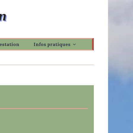
n
estation
Infos pratiques