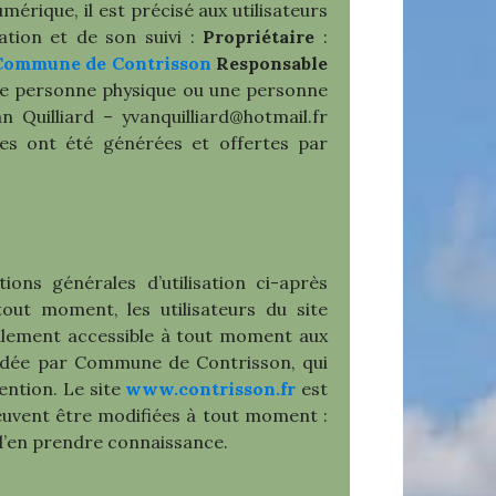
mérique, il est précisé aux utilisateurs
ation et de son suivi :
Propriétaire
:
Commune de Contrisson
Responsable
une personne physique ou une personne
uilliard – yvanquilliard@hotmail.fr
es ont été générées et offertes par
ions générales d’utilisation ci-après
tout moment, les utilisateurs du site
malement accessible à tout moment aux
écidée par Commune de Contrisson, qui
ention. Le site
www.contrisson.fr
est
euvent être modifiées à tout moment :
n d’en prendre connaissance.