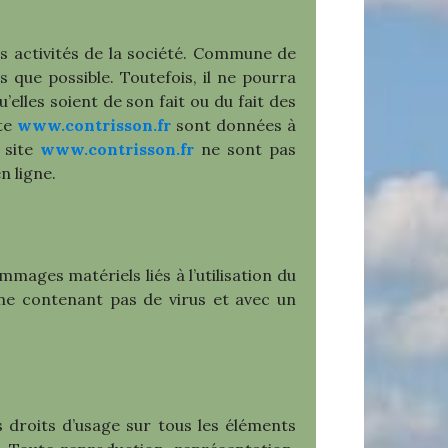
s activités de la société. Commune de
 que possible. Toutefois, il ne pourra
elles soient de son fait ou du fait des
ite
www.contrisson.fr
sont données à
e site
www.contrisson.fr
ne sont pas
n ligne.
mmages matériels liés à l’utilisation du
t, ne contenant pas de virus et avec un
 droits d’usage sur tous les éléments