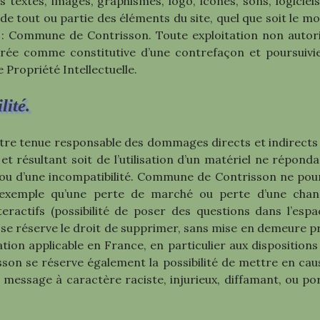
s textes, images, graphismes, logo, icônes, sons, logicie
de tout ou partie des éléments du site, quel que soit le moy
e : Commune de Contrisson. Toute exploitation non autori
dérée comme constitutive d’une contrefaçon et poursuiv
 Propriété Intellectuelle.
lité.
 tenue responsable des dommages directs et indirects cau
 et résultant soit de l’utilisation d’un matériel ne répond
ug ou d’une incompatibilité. Commune de Contrisson ne po
xemple qu’une perte de marché ou perte d’une chance) 
eractifs (possibilité de poser des questions dans l’espa
se réserve le droit de supprimer, sans mise en demeure p
ation applicable en France, en particulier aux dispositions
n se réserve également la possibilité de mettre en cause
 message à caractère raciste, injurieux, diffamant, ou po