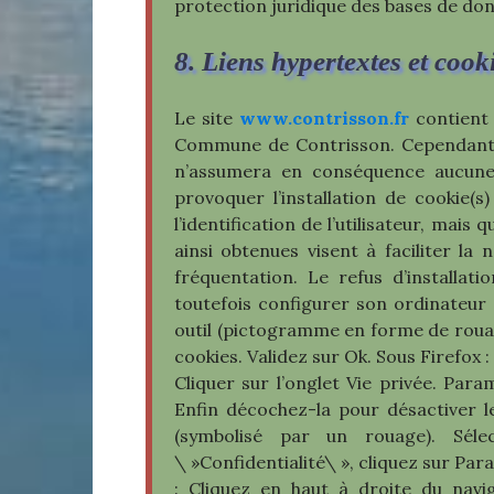
protection juridique des bases de do
8. Liens hypertextes et cooki
Le site
www.contrisson.fr
contient 
Commune de Contrisson. Cependant, Co
n’assumera en conséquence aucune r
provoquer l’installation de cookie(s)
l’identification de l’utilisateur, mai
ainsi obtenues visent à faciliter la
fréquentation. Le refus d’installati
toutefois configurer son ordinateur d
outil (pictogramme en forme de rouage
cookies. Validez sur Ok. Sous Firefox :
Cliquer sur l’onglet Vie privée. Para
Enfin décochez-la pour désactiver l
(symbolisé par un rouage). Séle
\ »Confidentialité\ », cliquez sur Pa
: Cliquez en haut à droite du navi