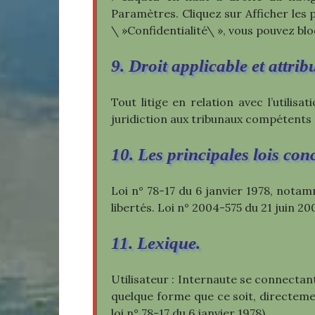
Paramètres. Cliquez sur Afficher les 
\ »Confidentialité\ », vous pouvez blo
9. Droit applicable et attrib
Tout litige en relation avec l’utilisa
juridiction aux tribunaux compétents 
10. Les principales lois con
Loi n° 78-17 du 6 janvier 1978, notam
libertés. Loi n° 2004-575 du 21 juin 
11. Lexique.
Utilisateur : Internaute se connectan
quelque forme que ce soit, directement
loi n° 78-17 du 6 janvier 1978).