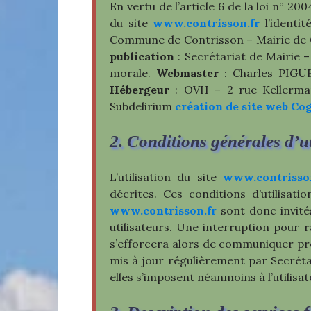
En vertu de l’article 6 de la loi n° 2
du site
www.contrisson.fr
l’identit
Commune de Contrisson – Mairie de
publication
: Secrétariat de Mairie 
morale.
Webmaster
: Charles PIGUE
Hébergeur
: OVH – 2 rue Kellerman
Subdelirium
création de site web Co
2. Conditions générales d’uti
L’utilisation du site
www.contrisso
décrites. Ces conditions d’utilisat
www.contrisson.fr
sont donc invité
utilisateurs. Une interruption pour
s’efforcera alors de communiquer préa
mis à jour régulièrement par Secréta
elles s’imposent néanmoins à l’utilisat