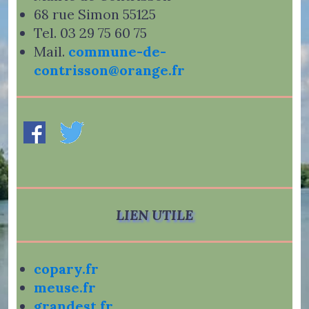
68 rue Simon 55125
Tel. 03 29 75 60 75
Mail.
commune-de-
contrisson@orange.fr
LIEN UTILE
copary.fr
meuse.fr
grandest.fr