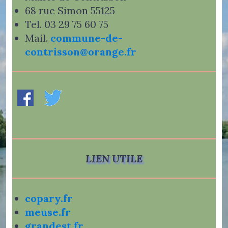
68 rue Simon 55125
Tel. 03 29 75 60 75
Mail.
commune-de-
contrisson@orange.fr
LIEN UTILE
copary.fr
meuse.fr
grandest.fr