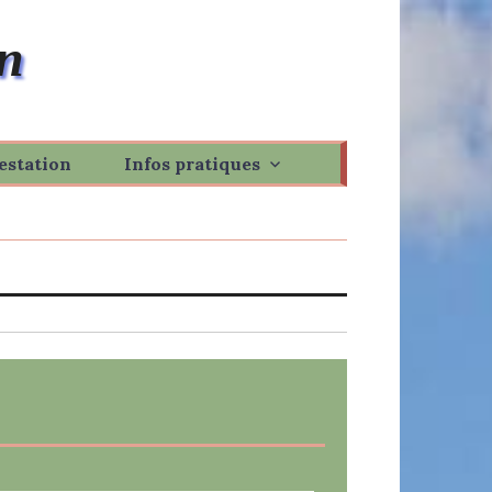
n
estation
Infos pratiques