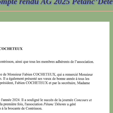
mpte rendu AG 2025 Pétanc’Déte