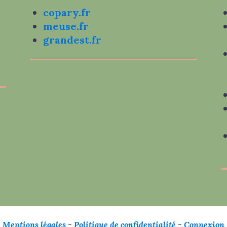
copary.fr
meuse.fr
grandest.fr
Mentions légales
-
Politique de confidentialité
-
Connexion