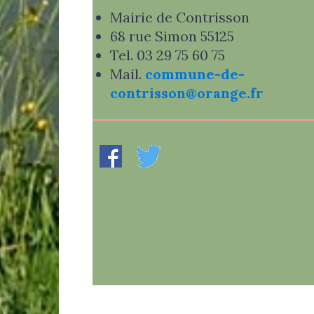
Mairie de Contrisson
68 rue Simon 55125
Tel. 03 29 75 60 75
Mail.
commune-de-
contrisson@orange.fr