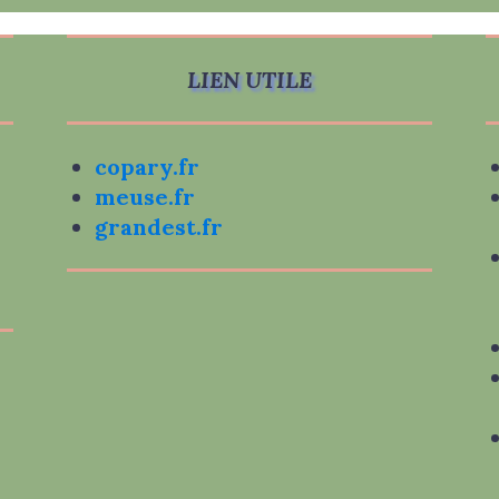
LIEN UTILE
copary.fr
meuse.fr
grandest.fr