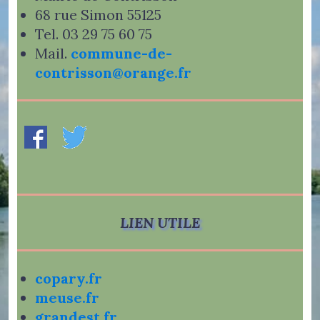
68 rue Simon 55125
Tel. 03 29 75 60 75
Mail.
commune-de-
contrisson@orange.fr
LIEN UTILE
copary.fr
meuse.fr
grandest.fr