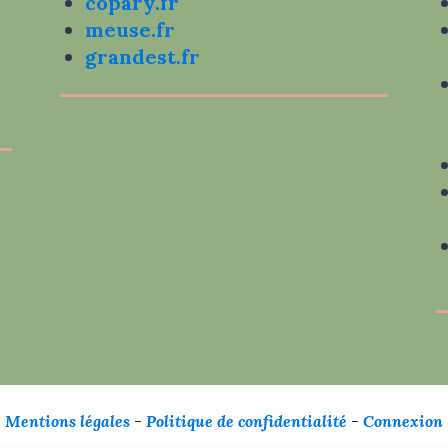
copary.fr
meuse.fr
grandest.fr
Mentions légales
-
Politique de confidentialité
-
Connexion