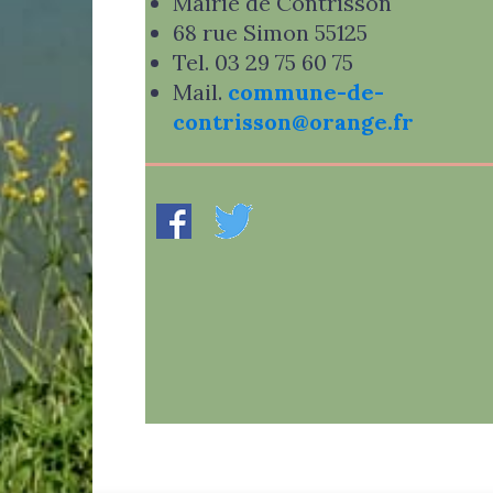
Mairie de Contrisson
68 rue Simon 55125
Tel. 03 29 75 60 75
Mail.
commune-de-
contrisson@orange.fr