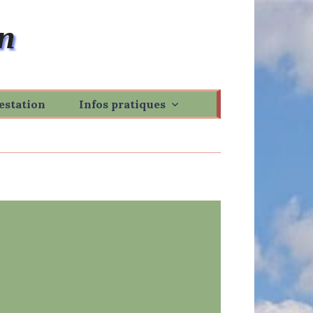
n
estation
Infos pratiques