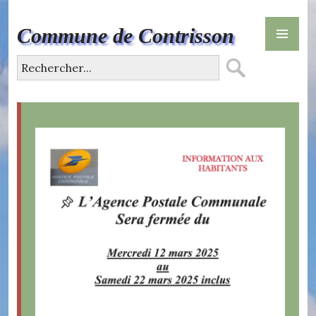
Skip
PR
to
Commune de Contrisson
ME
content