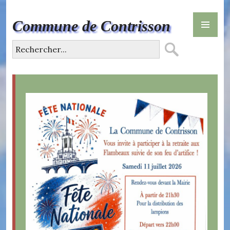
Skip
PR
to
Commune de Contrisson
ME
content