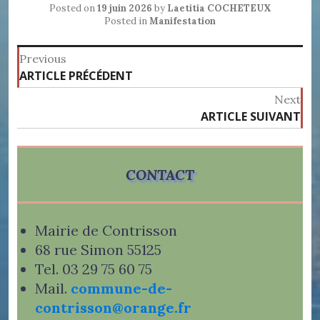
Posted on
19 juin 2026
by
Laetitia COCHETEUX
Posted in
Manifestation
Navigation
Previous
Previous
ARTICLE PRÉCÉDENT
de
post:
Next
l’article
ARTICLE SUIVANT
Ne
pos
CONTACT
Mairie de Contrisson
68 rue Simon 55125
Tel. 03 29 75 60 75
Mail.
commune-de-
contrisson@orange.fr