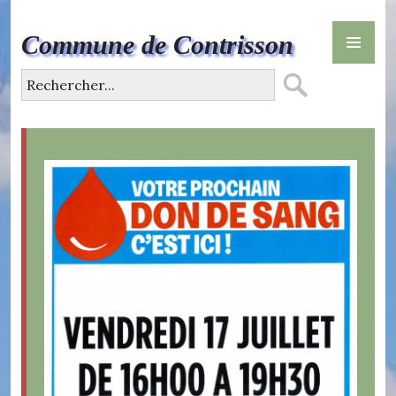
Skip
PR
to
Commune de Contrisson
ME
content