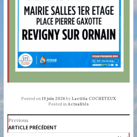
Posted on
19 juin 2026
by
Laetitia COCHETEUX
Posted in
Actualités
Navigation
Previous
Previous
ARTICLE PRÉCÉDENT
de
post: