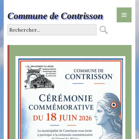
Skip
PR
to
Commune de Contrisson
ME
content