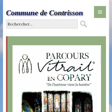
Skip
PR
to
Commune de Contrisson
ME
content