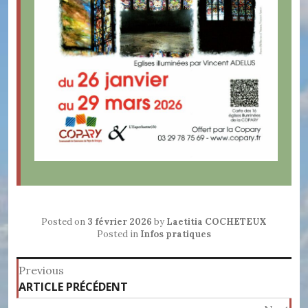
Posted on
3 février 2026
by
Laetitia COCHETEUX
Posted in
Infos pratiques
Navigation
Previous
Previous
ARTICLE PRÉCÉDENT
de
post: