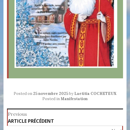
Posted on
25 novembre 2025
by
Laetitia COCHETEUX
Posted in
Manifestation
Navigation
Previous
Previous
ARTICLE PRÉCÉDENT
de
post: