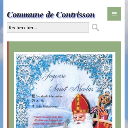
Skip
PR
to
Commune de Contrisson
ME
content