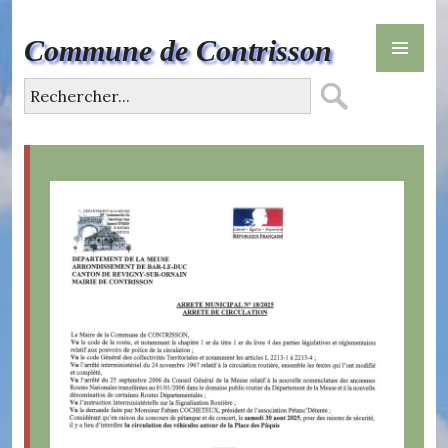
Skip
PR
to
Commune de Contrisson
ME
content