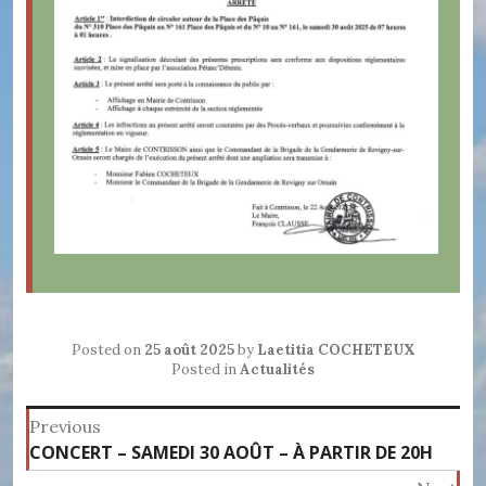
Posted on
25 août 2025
by
Laetitia COCHETEUX
Posted in
Actualités
Navigation
Previous
Previous
CONCERT – SAMEDI 30 AOÛT – À PARTIR DE 20H
de
post: