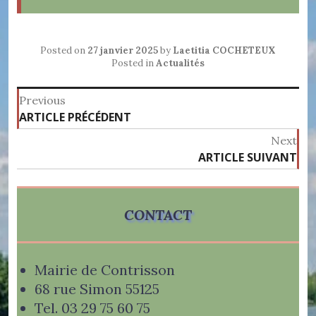
Posted on
27 janvier 2025
by
Laetitia COCHETEUX
Posted in
Actualités
Navigation
Previous
Previous
ARTICLE PRÉCÉDENT
de
post:
Next
l’article
ARTICLE SUIVANT
Ne
pos
CONTACT
Mairie de Contrisson
68 rue Simon 55125
Tel. 03 29 75 60 75