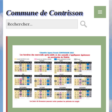
Skip
PR
to
Commune de Contrisson
ME
content