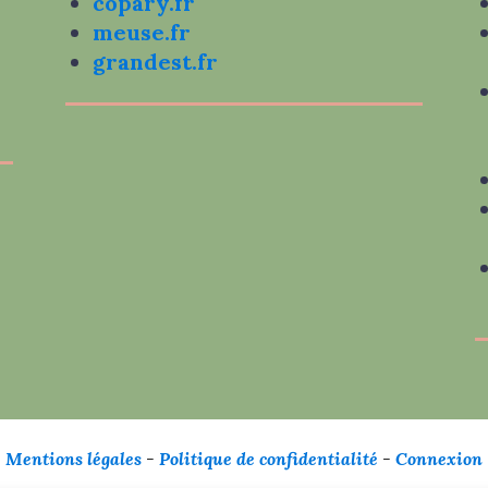
copary.fr
meuse.fr
grandest.fr
Mentions légales
-
Politique de confidentialité
-
Connexion