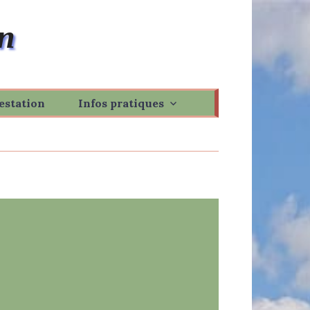
n
estation
Infos pratiques