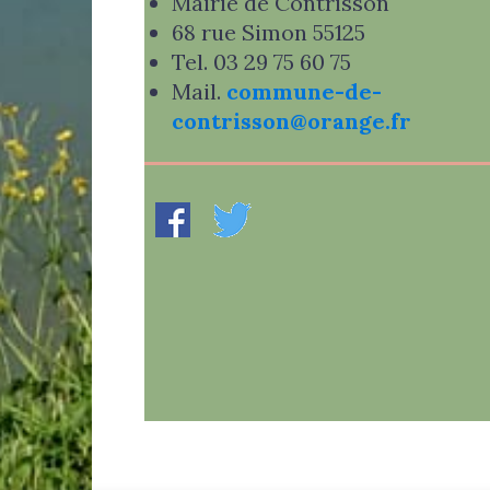
Mairie de Contrisson
68 rue Simon 55125
Tel. 03 29 75 60 75
Mail.
commune-de-
contrisson@orange.fr