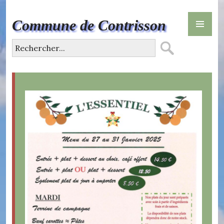
Skip
PR
to
Commune de Contrisson
ME
content