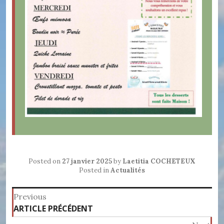
Posted on
27 janvier 2025
by
Laetitia COCHETEUX
Posted in
Actualités
Navigation
Previous
Previous
ARTICLE PRÉCÉDENT
de
post: