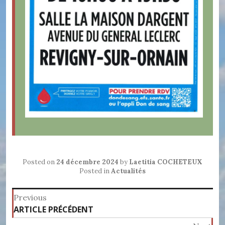
Posted on
24 décembre 2024
by
Laetitia COCHETEUX
Posted in
Actualités
Navigation
Previous
Previous
ARTICLE PRÉCÉDENT
de
post: