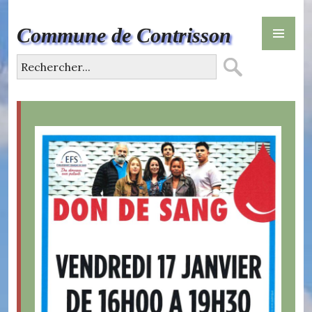
Skip
PR
to
Commune de Contrisson
ME
content