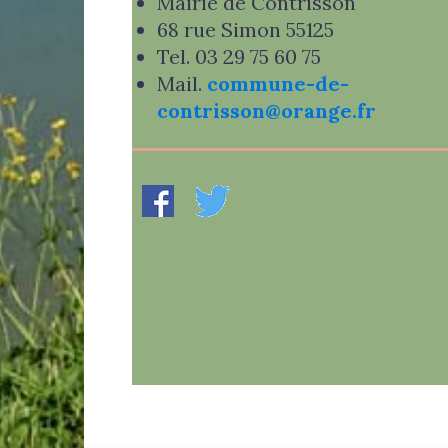
Mairie de Contrisson
68 rue Simon 55125
Tel. 03 29 75 60 75
Mail.
commune-de-
contrisson@orange.fr