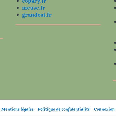
copary.fr
meuse.fr
grandest.fr
Mentions légales
-
Politique de confidentialité
-
Connexion