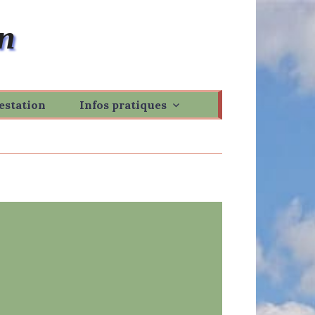
n
estation
Infos pratiques