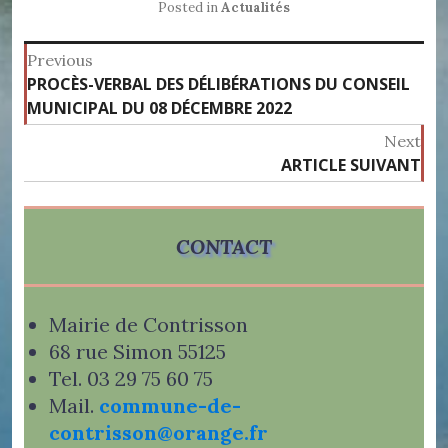
Posted in
Actualités
Navigation
Previous
Previous
PROCÈS-VERBAL DES DÉLIBÉRATIONS DU CONSEIL
de
post:
MUNICIPAL DU 08 DÉCEMBRE 2022
l’article
Next
ARTICLE SUIVANT
Ne
pos
CONTACT
Mairie de Contrisson
68 rue Simon 55125
Tel. 03 29 75 60 75
Mail.
commune-de-
contrisson@orange.fr