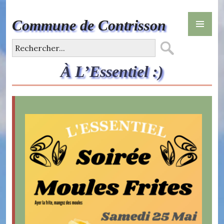
Skip
PR
to
Commune de Contrisson
ME
content
À L’Essentiel :)