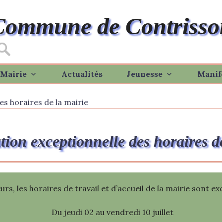
Commune de Contrisso
Mairie
Actualités
Jeunesse
Manif
s horaires de la mairie
ion exceptionnelle des horaires d
urs, les horaires de travail et d’accueil de la mairie sont 
Du jeudi 02 au vendredi 10 juillet