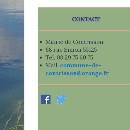
CONTACT
Mairie de Contrisson
68 rue Simon 55125
Tel. 03 29 75 60 75
Mail.
commune-de-
contrisson@orange.fr