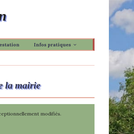
n
estation
Infos pratiques
e la mairie
exceptionnellement modifiés.