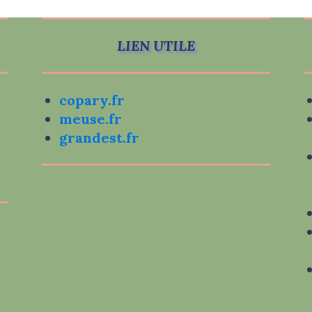
LIEN UTILE
copary.fr
meuse.fr
grandest.fr