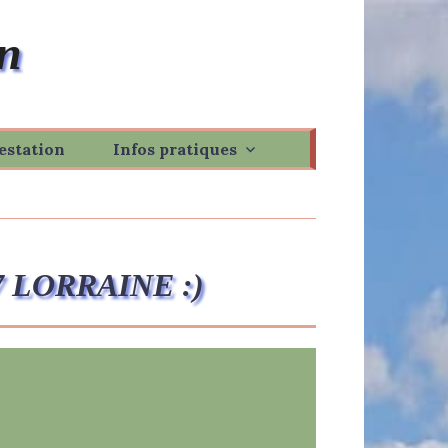
n
estation
Infos pratiques
5/17 LORRAINE :)