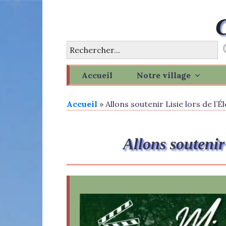
Skip
to
content
Accueil
Notre village
Accueil
»
Allons soutenir Lisie lors de l’
Allons soutenir