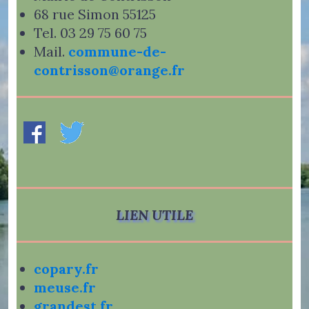
68 rue Simon 55125
Tel. 03 29 75 60 75
Mail.
commune-de-
contrisson@orange.fr
LIEN UTILE
copary.fr
meuse.fr
grandest.fr